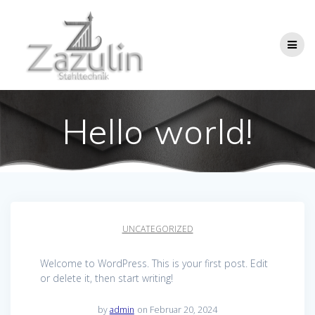
Skip
to
content
Hello world!
UNCATEGORIZED
Welcome to WordPress. This is your first post. Edit
or delete it, then start writing!
by
admin
on Februar 20, 2024